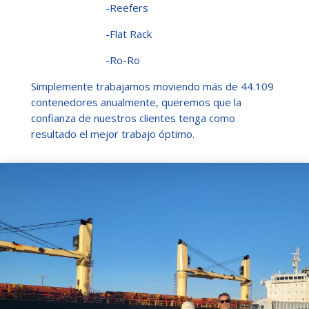
-Reefers
-Flat Rack
-Ro-Ro
Simplemente trabajamos moviendo más de 44.109
contenedores anualmente, queremos que la
confianza de nuestros clientes tenga como
resultado el mejor trabajo óptimo.