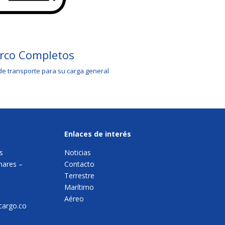
rco Completos
 de transporte para su carga general
Enlaces de interés
s
Noticias
nares –
Contacto
Terrestre
Marítimo
Aéreo
cargo.co