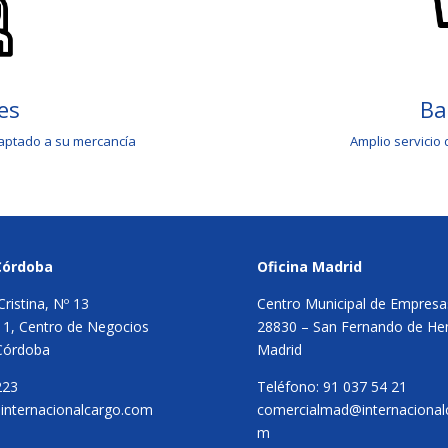
es
Ba
aptado a su mercancía
Amplio servicio
Córdoba
Oficina Madrid
Cristina, Nº 13
Centro Municipal de Empresa
11, Centro de Negocios
28830 – San Fernando de He
Córdoba
Madrid
223
Teléfono: 91 037 54 21
@internacionalcargo.com
comercialmad@internacional
m