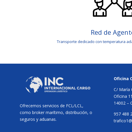
Red de Agent
Transporte dedicado con temperatura ad
Oficina 
C/ María 
Oficina 1
14002 – 
Ofrecemos servicios de FCL/LCL,
como broker marítimo, distribución, o
957 488 
seguros y aduanas.
trafico1